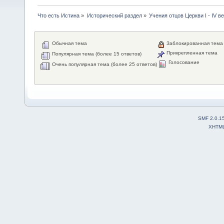
Что есть Истина
»
Исторический раздел
»
Учения отцов Церкви I - IV в
Обычная тема
Заблокированная тема
Прикрепленная тема
Популярная тема (более 15 ответов)
Голосование
Очень популярная тема (более 25 ответов)
SMF 2.0.1
XHTM