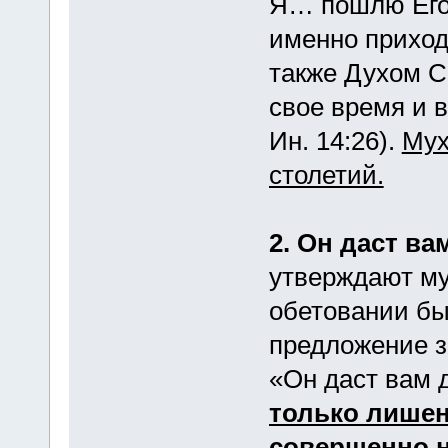
Я… пошлю Его 
именно приход
также Духом С
свое время и в
Ин. 14:26).
Мух
столетий.
2. Он даст ва
утверждают му
обетовании б
предложение 
«Он даст вам 
только лишен
совершенно н