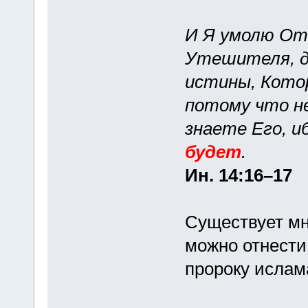
И Я умолю Отц
Утешителя, да
истины, Кото
потому что не
знаете Его, и
будет
.
Ин. 14:16–17
Существует мн
можно отнести 
пророку ислам