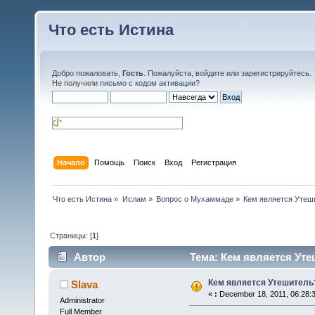
Что есть Истина
Добро пожаловать,
Гость
. Пожалуйста,
войдите
или
зарегистрируйтесь
.
Не получили
письмо с кодом активации
?
Начало
Помощь
Поиск
Вход
Регистрация
Что есть Истина
»
Ислам
»
Вопрос о Мухаммаде
»
Кем является Утеш
Страницы: [
1
]
Автор
Тема: Кем является Уте
Кем является Утешитель
Slava
«
:
December 18, 2011, 06:28:
Administrator
Full Member