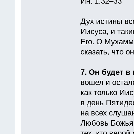
Ин. 1:32–33
Дух истины вс
Иисуса, и так
Его. О Мухамм
сказать, что о
7. Он будет в 
вошел и осталс
как только Иис
в день Пятиде
на всех слуша
Любовь Божья 
тех, кто верой