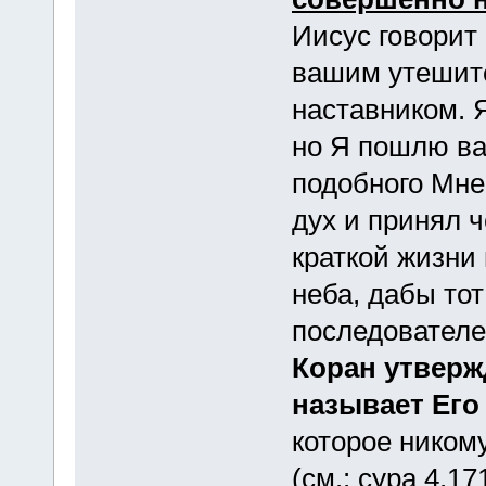
Иисус говорит
вашим утешит
наставником. 
но Я пошлю ва
подобного Мне»
дух и принял 
краткой жизни 
неба, дабы то
последователе
Коран утвержд
называет Его
которое никому
(см.: сура 4.17