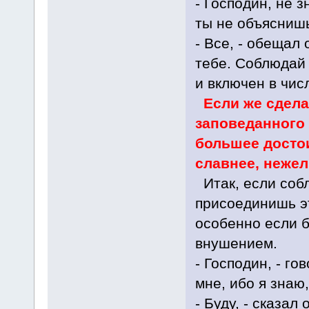
- Господин, не з
ты не объяснишь
- Все, - обещал 
тебе. Соблюдай 
и включен в чис
Если же сдела
заповеданного
большее досто
славнее, нежел
Итак, если соб
присоединишь эт
особенно если б
внушением.
- Господин, - го
мне, ибо я знаю
- Буду, - сказал