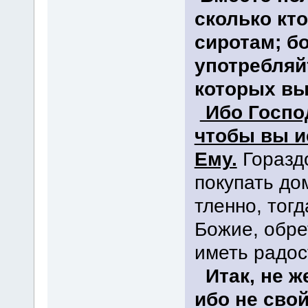
сколько кт
сиротам; б
употребляйт
которых вы 
Ибо Господ
чтобы вы и
Ему.
Гораздо
покупать до
тленно, тогд
Божие, обре
иметь радос
Итак, не ж
ибо не сво