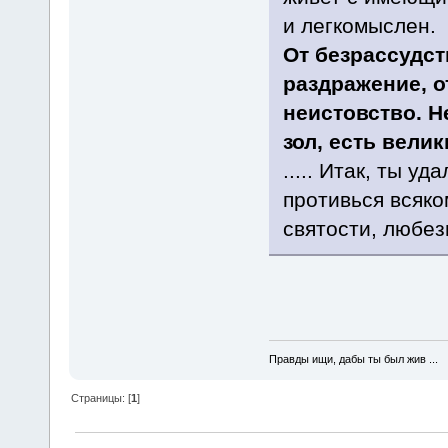
и легкомыслен.
От безрассудст
раздражение, о
неистовство. Н
зол, есть вели
..... Итак, ты у
противься всяко
святости, любезн
Правды ищи, дабы ты был жив ...
Страницы: [
1
]