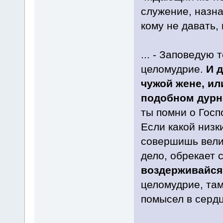
служение, назна
кому не давать, 
... - Заповедую 
целомудрие.
И д
чужой жене, ил
подобном дурно
ты помни о Госп
Если какой низк
совершишь велик
дело, обрекает 
воздерживайся
целомудрие, там
помысел в сердце