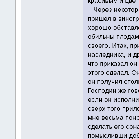
красивым и цве
Через некоторо
пришел в виногр
хорошо обставле
обильны плодами
своего. Итак, п
наследника, и д
что приказал он
этого сделал. О
он получил стол
Господин же гов
если он исполни
сверх того прил
мне весьма понр
сделать его сон
помысливши добр