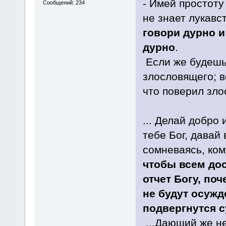
- Имей простоту 
Сообщений: 234
не знает лукавс
говори дурно и
дурно
.
Если же будешь 
злословящего; в
что поверил злос
... Делай добро 
тебе Бог, давай
сомневаясь, ко
чтобы всем дос
отчет Богу, по
не будут осужд
подвергнутся с
...Дающий же не