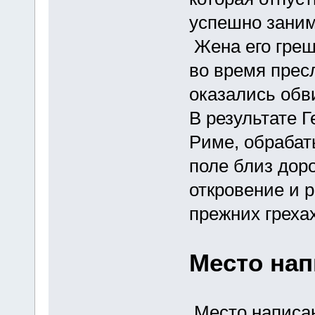
успешно заним
Жена его греш
во время прес
оказались обв
В результате Г
Риме, обрабат
поле близ дор
откровение и 
прежних грехах
Место на
Место написан