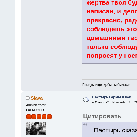
жертва твоя буд
написан, и дел
прекрасно, рад
соблюдешь это
домашними твои
только соблюду
попросят у Госп
Правды ищи, дабы ты был жив ...
Пастырь Гермы II век
Slava
«
Ответ #3 :
November 18, 20
Administrator
Full Member
Цитировать
... Пастырь сказ