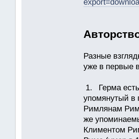
export=downlo
Авторств
Разные взгляд
уже в первые 
1. Герма есть
упомянутый в 
Римлянам Рим.
же упоминаемы
Климентом Рим