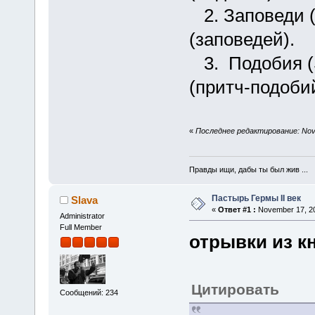
2. Заповеди (M
(заповедей).
3. Подобия (Si
(притч-подобий
«
Последнее редактирование: Nove
Правды ищи, дабы ты был жив ...
Пастырь Гермы II век
Slava
«
Ответ #1 :
November 17, 20
Administrator
Full Member
отрывки из к
Цитировать
Сообщений: 234