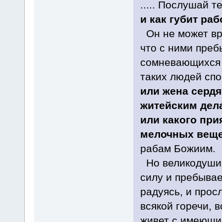
..... Послушай т
и как губит ра
Он не может вр
что с ними пре
сомневающихся 
таких людей сп
или жена сердя
житейским дела
или какого при
мелочных веще
рабам Божиим.
Но великодушие
силу и пребывае
радуясь, и прос
всякой горечи, 
живет с имеющим