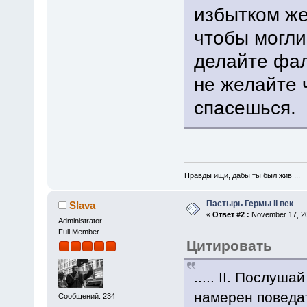
избытком же
чтобы могли
делайте фал
не желайте 
спасешься.
Правды ищи, дабы ты был жив ...
Пастырь Гермы II век
Slava
«
Ответ #2 :
November 17, 20
Administrator
Full Member
Цитировать
..... II. Послуш
намерен поведат
Сообщений: 234