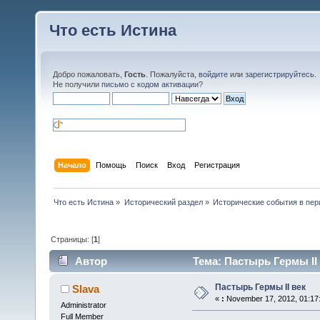
Что есть Истина
Добро пожаловать,
Гость
. Пожалуйста,
войдите
или
зарегистрируйтесь
.
Не получили
письмо с кодом активации
?
Начало
Помощь
Поиск
Вход
Регистрация
Что есть Истина
»
Исторический раздел
»
Исторические события в перио
Страницы: [
1
]
Автор
Тема: Пастырь Гермы II 
Пастырь Гермы II век
Slava
«
:
November 17, 2012, 01:17
Administrator
Full Member