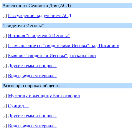
Адвентисты Седьмого Дня (АСД)
[-]
Рассуждение над учением АСД
"свидетели Иеговы"
[-]
История "свидетелей Иеговы"
[-]
Размышление со "свидетелями Иеговы" над Писанием
[-]
Бывшие "свидетели Иеговы" рассказывают
[-]
Другие темы и вопросы
[-]
Видео, аудео материалы
Разговор о пороках общества...
[-]
Мужчину и женщину Бог сотворил
[-]
Суицид ...
[-]
Другие темы и вопросы
[-]
Видео, аудео материалы