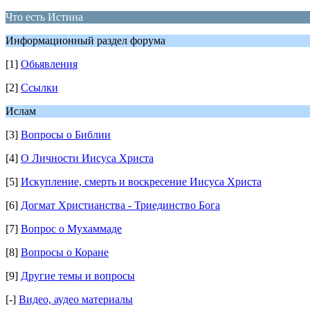
Что есть Истина
Информационный раздел форума
[1]
Обьявления
[2]
Ссылки
Ислам
[3]
Вопросы о Библии
[4]
О Личности Иисуса Христа
[5]
Искупление, смерть и воскресение Иисуса Христа
[6]
Догмат Христианства - Триединство Бога
[7]
Вопрос о Мухаммаде
[8]
Вопросы о Коране
[9]
Другие темы и вопросы
[-]
Видео, аудео материалы