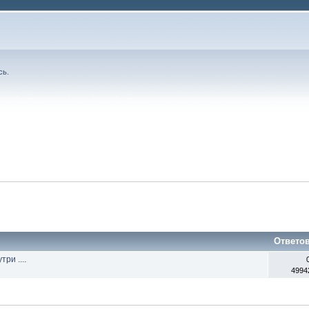
сь
.
Ответо
ри ....
4994