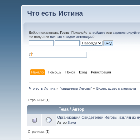
Что есть Истина
Добро пожаловать,
Гость
. Пожалуйста,
войдите
или
зарегистрируйте
Не получили
письмо с кодом активации
?
Начало
Помощь
Поиск
Вход
Регистрация
Что есть Истина
»
"свидетели Иеговы"
»
Видео, аудео материалы
Страницы: [
1
]
Тема
/
Автор
Организация Свидетелей Иеговы, взгляд из нут
Автор
Slava
Страницы: [
1
]