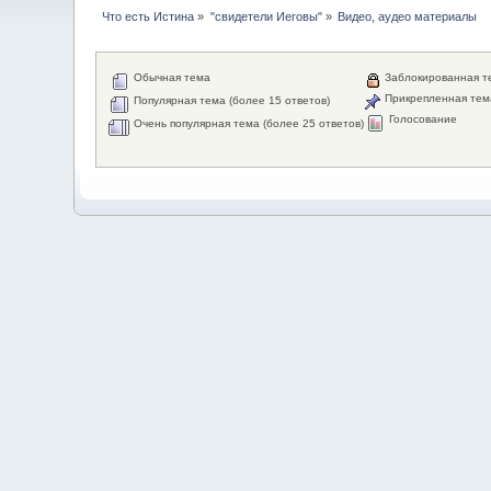
Что есть Истина
»
"свидетели Иеговы"
»
Видео, аудео материалы
Обычная тема
Заблокированная т
Прикрепленная тем
Популярная тема (более 15 ответов)
Голосование
Очень популярная тема (более 25 ответов)