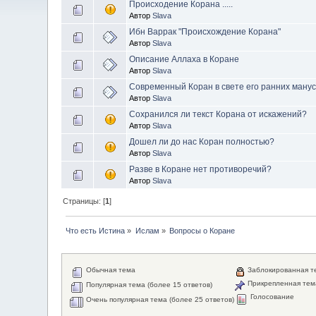
Происходение Корана .....
Автор
Slava
Ибн Варрак "Происхождение Корана"
Автор
Slava
Описание Аллаха в Коране
Автор
Slava
Современный Коран в свете его ранних мануск
Автор
Slava
Сохранился ли текст Корана от искажений?
Автор
Slava
Дошел ли до нас Коран полностью?
Автор
Slava
Разве в Коране нет противоречий?
Автор
Slava
Страницы: [
1
]
Что есть Истина
»
Ислам
»
Вопросы о Коране
Обычная тема
Заблокированная т
Прикрепленная тем
Популярная тема (более 15 ответов)
Голосование
Очень популярная тема (более 25 ответов)