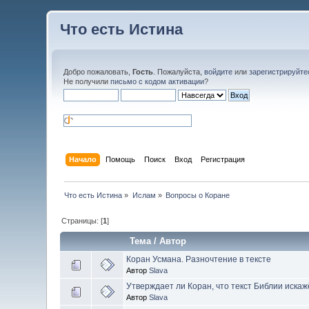
Что есть Истина
Добро пожаловать,
Гость
. Пожалуйста,
войдите
или
зарегистрируйте
Не получили
письмо с кодом активации
?
Начало
Помощь
Поиск
Вход
Регистрация
Что есть Истина
»
Ислам
»
Вопросы о Коране
Страницы: [
1
]
Тема
/
Автор
Коран Усмана. Разночтение в тексте
Автор
Slava
Утверждает ли Коран, что текст Библии иска
Автор
Slava