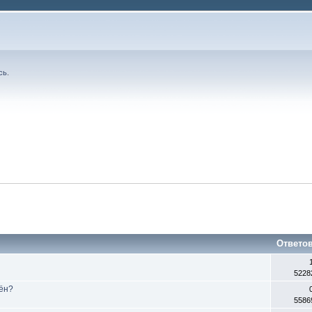
сь
.
Ответо
5228
жён?
5586