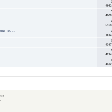
4952
4909
5168
риптов ....
4843
4397
4294
4612
ема
а