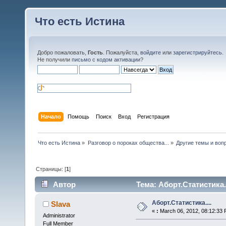
Что есть Истина
Добро пожаловать,
Гость
. Пожалуйста,
войдите
или
зарегистрируйтесь
.
Не получили
письмо с кодом активации
?
Начало
Помощь
Поиск
Вход
Регистрация
Что есть Истина
»
Разговор о пороках общества...
»
Другие темы и воп
Страницы: [
1
]
Автор
Тема: Аборт.Статистика..
Аборт.Статистика....
Slava
«
:
March 06, 2012, 08:12:33 
Administrator
Full Member