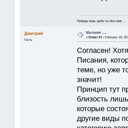
Правды ищи, дабы ты был жив ...
Малакия ......
Дмитрий
«
Ответ #1 :
February 18, 201
Гость
Согласен! Хот
Писания, кото
теме, но уже т
значит!
Принцип тут пр
близость лиш
которые состоя
другие виды п
категорию зап