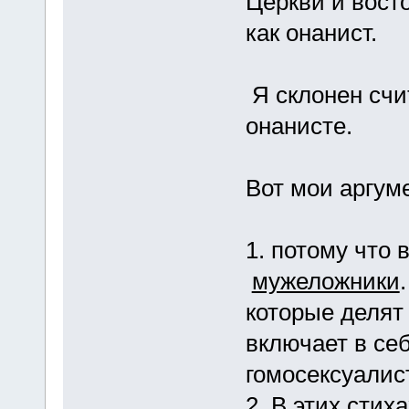
Церкви и вост
как онанист.
Я склонен счит
онанисте.
Вот мои аргум
1. потому что 
мужеложники
которые делят
включает в себ
гомосексуалис
2. В этих стих