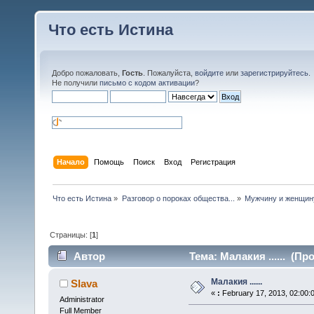
Что есть Истина
Добро пожаловать,
Гость
. Пожалуйста,
войдите
или
зарегистрируйтесь
.
Не получили
письмо с кодом активации
?
Начало
Помощь
Поиск
Вход
Регистрация
Что есть Истина
»
Разговор о пороках общества...
»
Мужчину и женщину
Страницы: [
1
]
Автор
Тема: Малакия ...... (Пр
Малакия ......
Slava
«
:
February 17, 2013, 02:00:
Administrator
Full Member