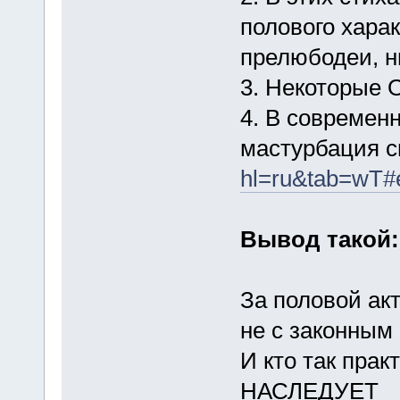
полового характ
прелюбодеи, н
3. Некоторые 
4. В современ
мастурбация 
hl=ru&tab=
Вывод такой:
За половой акт
не с законным
И кто так пр
НАСЛЕДУЕТ