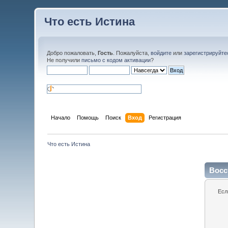
Что есть Истина
Добро пожаловать,
Гость
. Пожалуйста,
войдите
или
зарегистрируйте
Не получили
письмо с кодом активации
?
Начало
Помощь
Поиск
Вход
Регистрация
Что есть Истина
Восс
Есл