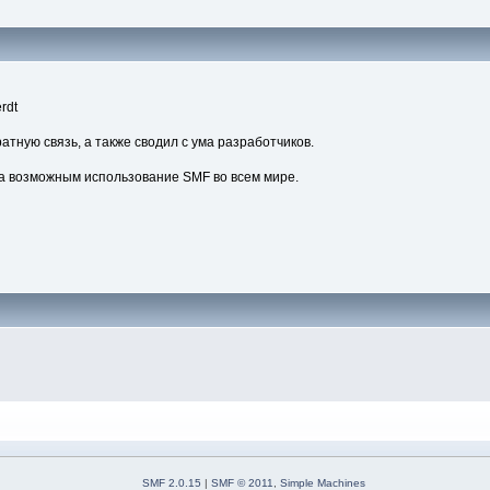
rdt
атную связь, а также сводил с ума разработчиков.
а возможным использование SMF во всем мире.
SMF 2.0.15
|
SMF © 2011
,
Simple Machines