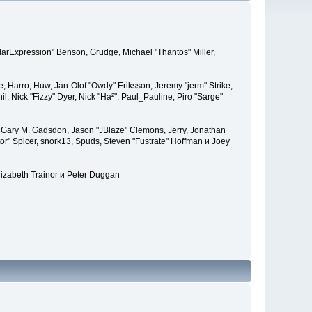
larExpression" Benson, Grudge, Michael "Thantos" Miller,
e, Harro, Huw, Jan-Olof "Owdy" Eriksson, Jeremy "jerm" Strike,
il, Nick "Fizzy" Dyer, Nick "Ha²", Paul_Pauline, Piro "Sarge"
 Gary M. Gadsdon, Jason "JBlaze" Clemons, Jerry, Jonathan
or" Spicer, snork13, Spuds, Steven "Fustrate" Hoffman и Joey
lizabeth Trainor и Peter Duggan