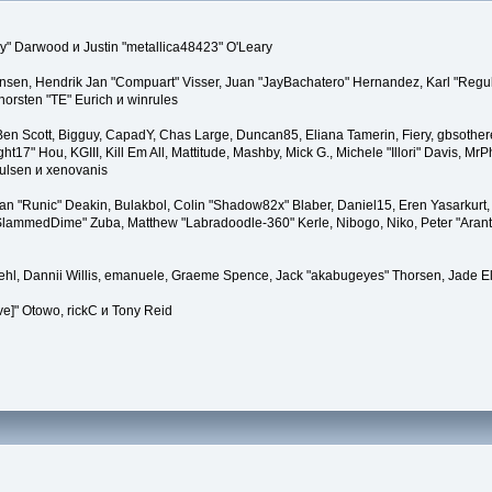
" Darwood и Justin "metallica48423" O'Leary
tiansen, Hendrik Jan "Compuart" Visser, Juan "JayBachatero" Hernandez, Karl "Regu
horsten "TE" Eurich и winrules
, Ben Scott, Bigguy, CapadY, Chas Large, Duncan85, Eliana Tamerin, Fiery, gbsother
17" Hou, KGIII, Kill Em All, Mattitude, Mashby, Mick G., Michele "Illori" Davis, MrPh
ulsen и xenovanis
 "Runic" Deakin, Bulakbol, Colin "Shadow82x" Blaber, Daniel15, Eren Yasarkurt,
 "SlammedDime" Zuba, Matthew "Labradoodle-360" Kerle, Nibogo, Niko, Peter "Arant
iehl, Dannii Willis, emanuele, Graeme Spence, Jack "akabugeyes" Thorsen, Jade E
ve]" Otowo, rickC и Tony Reid