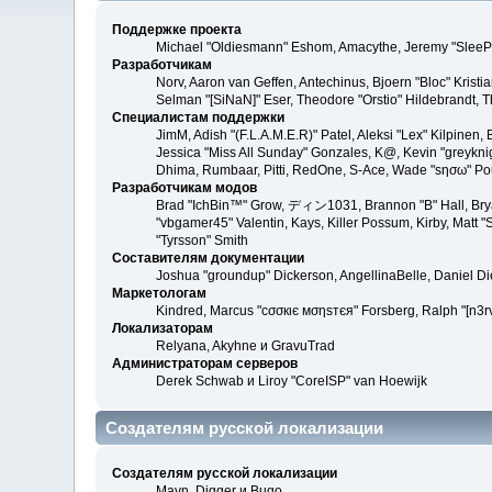
Поддержке проекта
Michael "Oldiesmann" Eshom, Amacythe, Jeremy "SleePy
Разработчикам
Norv, Aaron van Geffen, Antechinus, Bjoern "Bloc" Kris
Selman "[SiNaN]" Eser, Theodore "Orstio" Hildebrandt, T
Специалистам поддержки
JimM, Adish "(F.L.A.M.E.R)" Patel, Aleksi "Lex" Kilpinen
Jessica "Miss All Sunday" Gonzales, K@, Kevin "greyknight
Dhima, Rumbaar, Pitti, RedOne, S-Ace, Wade "sησω" Po
Разработчикам модов
Brad "IchBin™" Grow, ディン1031, Brannon "B" Hall, Bryan
"vbgamer45" Valentin, Kays, Killer Possum, Kirby, Matt
"Tyrsson" Smith
Составителям документации
Joshua "groundup" Dickerson, AngellinaBelle, Daniel D
Маркетологам
Kindred, Marcus "cσσкιє мσηѕтєя" Forsberg, Ralph "[n3r
Локализаторам
Relyana, Akyhne и GravuTrad
Администраторам серверов
Derek Schwab и Liroy "CoreISP" van Hoewijk
Создателям русской локализации
Создателям русской локализации
Mavn, Digger и Bugo