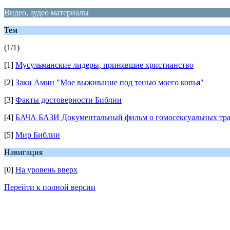
Видео, аудео материалы
Тем
(1/1)
[1]
Мусульманские лидеры, принявшие христианство
[2]
Заки Амин "Мое выживание под тенью моего копья"
[3]
Факты достоверности Библии
[4]
БАЧА БАЗИ Документальный фильм о гомосексуальных тр
[5]
Мир Библии
Навигация
[0]
На уровень вверх
Перейти к полной версии