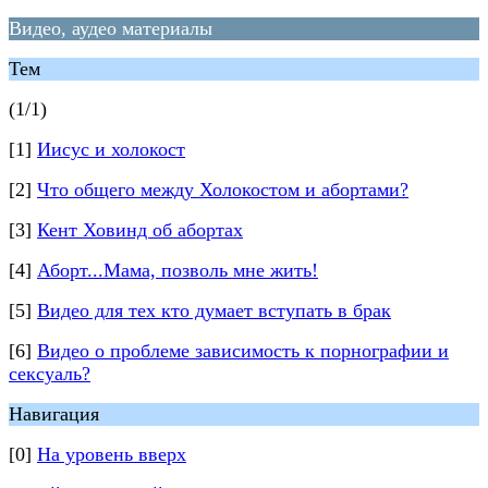
Видео, аудео материалы
Тем
(1/1)
[1]
Иисус и холокост
[2]
Что общего между Холокостом и абортами?
[3]
Кент Ховинд об абортах
[4]
Аборт...Мама, позволь мне жить!
[5]
Видео для тех кто думает вступать в брак
[6]
Видео о проблеме зависимость к порнографии и
сексуаль?
Навигация
[0]
На уровень вверх