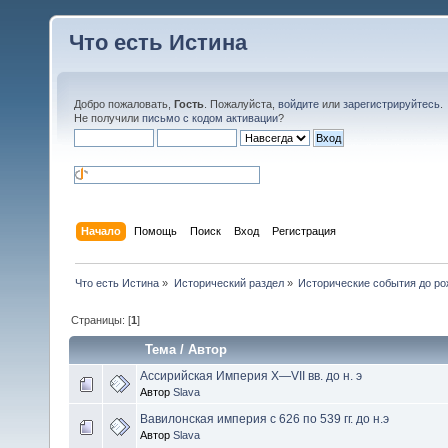
Что есть Истина
Добро пожаловать,
Гость
. Пожалуйста,
войдите
или
зарегистрируйтесь
.
Не получили
письмо с кодом активации
?
Начало
Помощь
Поиск
Вход
Регистрация
Что есть Истина
»
Исторический раздел
»
Исторические события до ро
Страницы: [
1
]
Тема
/
Автор
Ассирийская Империя X—VII вв. до н. э
Автор
Slava
Вавилонская империя с 626 по 539 гг. до н.э
Автор
Slava