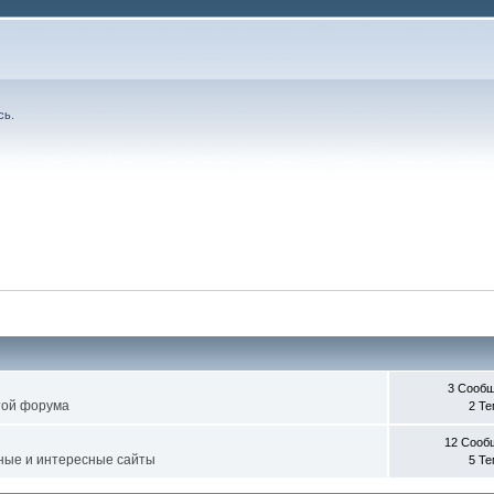
сь
.
3 Сооб
той форума
2 Т
12 Сооб
зные и интересные сайты
5 Т