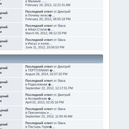
в
Малакия ......
ем
February 18, 2013, 12:21:41 AM
Последний ответ
от Дмитрий
щений
в
Почему нельз�...
ем
February 20, 2012, 08:55:18 PM
Последний ответ
от
Slava
щений
в
Аборт.Статис�...
ем
March 06, 2012, 08:12:33 PM
Последний ответ
от
Slava
щений
в
Иисус и холок...
ем
June 11, 2012, 10:06:53 PM
Последний ответ
от Дмитрий
щений
в
ТЕРТУЛЛИАН �...
ем
August 26, 2014, 02:57:20 PM
Последний ответ
от
Slava
щений
в
Родословная �...
ем
September 22, 2012, 12:17:51 PM
Последний ответ
от Дмитрий
щений
в
Ассирийская �...
ем
April 02, 2013, 02:25:18 PM
Последний ответ
от
Slava
щений
в
Пресвитеры и ...
ем
September 21, 2012, 11:55:40 AM
Последний ответ
от
Slava
щений
в
Пастырь Герм�...
ем