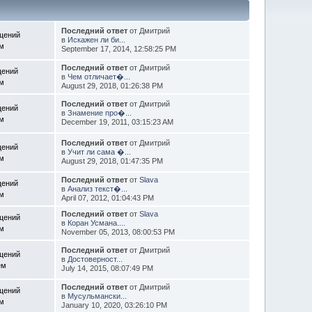
Последний ответ
от Дмитрий
щений
в
Искажен ли би...
ем
September 17, 2014, 12:58:25 PM
Последний ответ
от Дмитрий
щений
в
Чем отличает�...
ем
August 29, 2018, 01:26:38 PM
Последний ответ
от Дмитрий
щений
в
Знамение про�...
ем
December 19, 2011, 03:15:23 AM
Последний ответ
от Дмитрий
щений
в
Учит ли сама �...
ем
August 29, 2018, 01:47:35 PM
Последний ответ
от
Slava
щений
в
Анализ текст�...
ем
April 07, 2012, 01:04:43 PM
Последний ответ
от
Slava
щений
в
Коран Усмана....
ем
November 05, 2013, 08:00:53 PM
Последний ответ
от Дмитрий
щений
в
Достоверност...
ем
July 14, 2015, 08:07:49 PM
Последний ответ
от Дмитрий
щений
в
Мусульмански...
ем
January 10, 2020, 03:26:10 PM