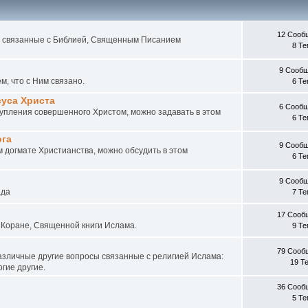
12 Сооб
ы связанные с Библией, Священным Писанием
8 Т
9 Сооб
м, что с Ним связано.
6 Т
суса Христа
6 Сооб
упления совершенного Христом, можно задавать в этом
6 Т
ога
9 Сооб
м догмате Христианства, можно обсудить в этом
6 Т
9 Сооб
ада
7 Т
17 Сооб
 Коране, Священной книги Ислама.
9 Т
79 Сооб
азличные другие вопросы связанные с религией Ислама:
19 Т
огие другие.
36 Сооб
5 Т