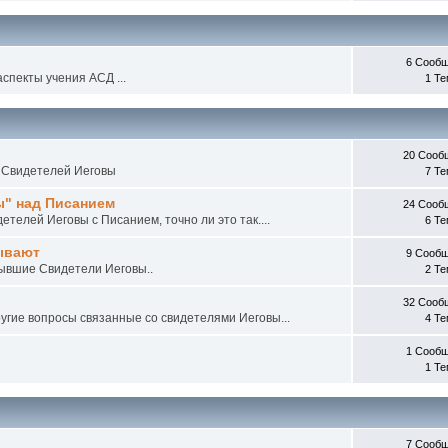
6 Сооб
спекты учения АСД ...
1 Т
20 Сооб
и Свидетелей Иеговы
7 Т
ы" над Писанием
24 Сооб
телей Иеговы с Писанием, точно ли это так....
6 Т
ывают
9 Сооб
бывшие Свидетели Иеговы..
2 Т
32 Сооб
угие вопросы связанные со свидетелями Иеговы...
4 Т
1 Сооб
1 Т
7 Сооб