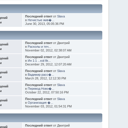
Последний ответ
от
Slava
щений
в
Нечистые жив�...
ем
June 30, 2013, 05:05:36 PM
Последний ответ
от Дмитрий
щений
в
Расколы и теч...
ем
November 02, 2012, 02:38:07 AM
Последний ответ
от Дмитрий
щений
в
Ин 1:1 ...καὶ θε...
ем
December 29, 2012, 12:07:20 AM
Последний ответ
от
Slava
щений
в
Вадимир расс�...
ем
March 28, 2012, 12:12:30 PM
Последний ответ
от
Slava
щений
в
Перевод Ново�...
ем
October 22, 2012, 07:50:16 PM
Последний ответ
от
Slava
щений
в
Организация �...
ем
November 03, 2012, 01:54:31 PM
Последний ответ
от Дмитрий
щений