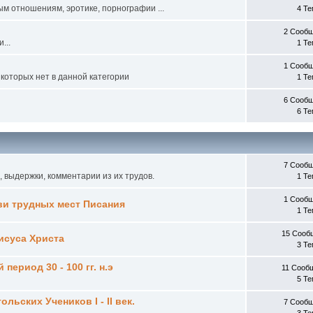
ым отношениям, эротике, порнографии ...
4 Т
2 Сооб
...
1 Т
1 Сооб
которых нет в данной категории
1 Т
6 Сооб
6 Т
7 Сооб
, выдержки, комментарии из их трудов.
1 Т
1 Сооб
ви трудных мест Писания
1 Т
15 Сооб
исуса Христа
3 Т
ериод 30 - 100 гг. н.э
11 Сооб
5 Т
ьских Учеников I - II век.
7 Сооб
3 Т