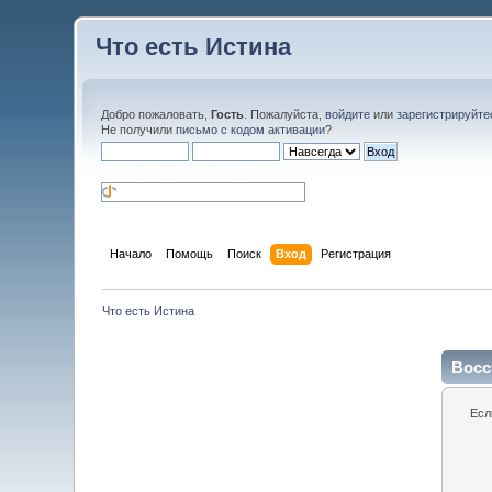
Что есть Истина
Добро пожаловать,
Гость
. Пожалуйста,
войдите
или
зарегистрируйте
Не получили
письмо с кодом активации
?
Начало
Помощь
Поиск
Вход
Регистрация
Что есть Истина
Восс
Есл