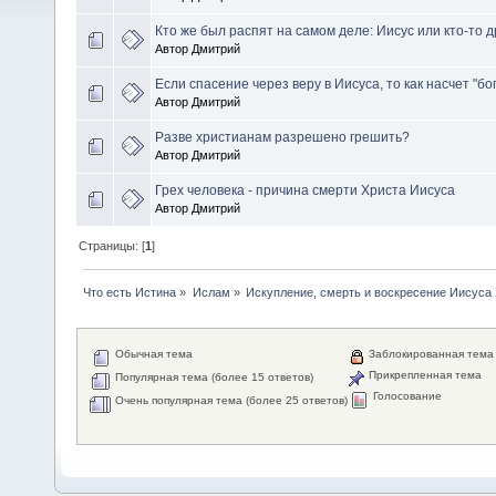
Кто же был распят на самом деле: Иисус или кто-то д
Автор Дмитрий
Если спасение через веру в Иисуса, то как насчет "бо
Автор Дмитрий
Разве христианам разрешено грешить?
Автор Дмитрий
Грех человека - причина смерти Христа Иисуса
Автор Дмитрий
Страницы: [
1
]
Что есть Истина
»
Ислам
»
Искупление, смерть и воскресение Иисуса
Обычная тема
Заблокированная тема
Прикрепленная тема
Популярная тема (более 15 ответов)
Голосование
Очень популярная тема (более 25 ответов)