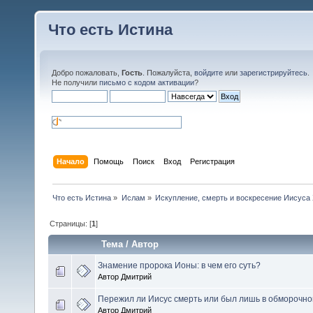
Что есть Истина
Добро пожаловать,
Гость
. Пожалуйста,
войдите
или
зарегистрируйтесь
.
Не получили
письмо с кодом активации
?
Начало
Помощь
Поиск
Вход
Регистрация
Что есть Истина
»
Ислам
»
Искупление, смерть и воскресение Иисуса
Страницы: [
1
]
Тема
/
Автор
Знамение пророка Ионы: в чем его суть?
Автор Дмитрий
Пережил ли Иисус смерть или был лишь в обморочно
Автор Дмитрий