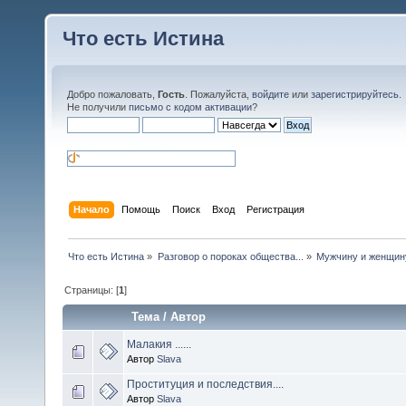
Что есть Истина
Добро пожаловать,
Гость
. Пожалуйста,
войдите
или
зарегистрируйтесь
.
Не получили
письмо с кодом активации
?
Начало
Помощь
Поиск
Вход
Регистрация
Что есть Истина
»
Разговор о пороках общества...
»
Мужчину и женщину
Страницы: [
1
]
Тема
/
Автор
Малакия ......
Автор
Slava
Проституция и последствия....
Автор
Slava