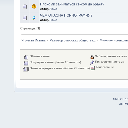
Плохо ли заниматься сексом до брака?
Автор
Slava
ЧЕМ ОПАСНА ПОРНОГРАФИЯ?
Автор
Slava
Страницы: [
1
]
Что есть Истина
»
Разговор о пороках общества...
»
Мужчину и женщину
Обычная тема
Заблокированная тема
Прикрепленная тема
Популярная тема (более 15 ответов)
Голосование
Очень популярная тема (более 25 ответов)
SMF 2.0.1
XHTM