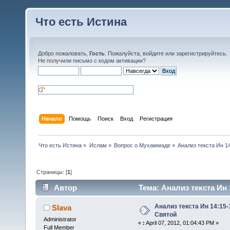
Что есть Истина
Добро пожаловать,
Гость
. Пожалуйста,
войдите
или
зарегистрируйтесь
.
Не получили
письмо с кодом активации
?
Начало
Помощь
Поиск
Вход
Регистрация
Что есть Истина
»
Ислам
»
Вопрос о Мухаммаде
»
Анализ текста Ин 1
Страницы: [
1
]
Автор
Тема: Анализ текста Ин 
Анализ текста Ин 14:15-
Slava
Святой
Administrator
«
:
April 07, 2012, 01:04:43 PM »
Full Member