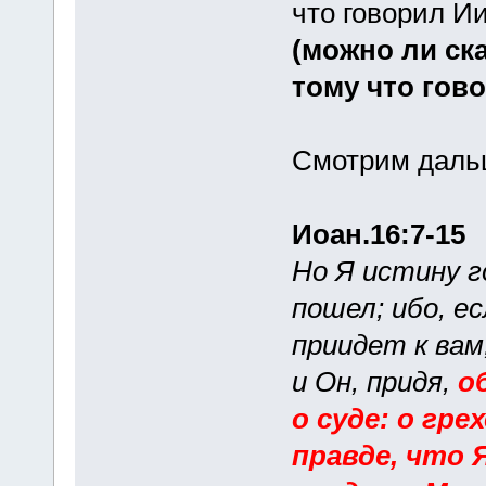
что говорил И
(можно ли ск
тому что гов
Смотрим даль
Иоан.16:7-15
Но Я истину г
пошел; ибо, е
приидет к вам;
и Он, придя,
о
о суде: о гре
правде, что Я