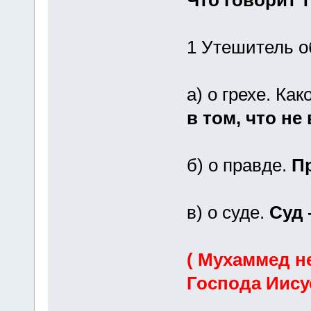
Что говорит т
1 Утешитель о
а) о грехе. Ка
в том, что не
б) о правде.
Пр
в) о суде.
Суд 
( Мухаммед н
Господа Иису