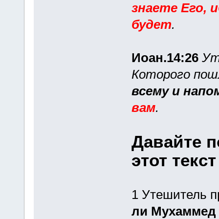
знаете Его, 
будет
.
Иоан.14:26
Ут
Которого пош
всему и напо
вам
.
Давайте п
этот текс
1 Утешитель п
ли Мухаммед 