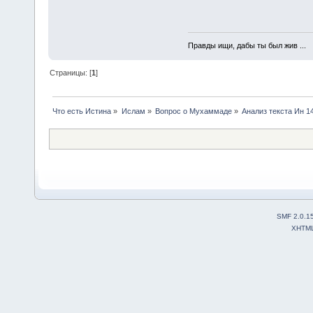
Правды ищи, дабы ты был жив ...
Страницы: [
1
]
Что есть Истина
»
Ислам
»
Вопрос о Мухаммаде
»
Анализ текста Ин 1
SMF 2.0.1
XHTM