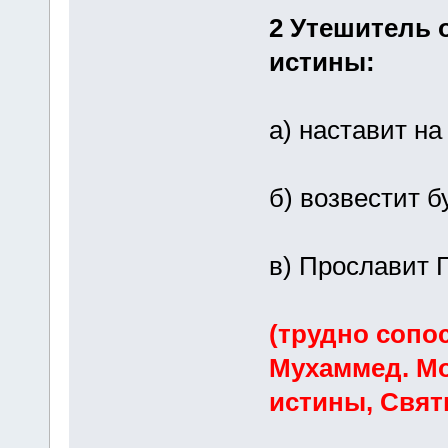
2 Утешитель 
истины:
а) наставит на
б) возвестит 
в) Прославит 
(трудно сопо
Мухаммед. Мо
истины, Свят