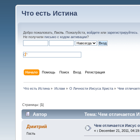
Что есть Истина
Добро пожаловать,
Гость
. Пожалуйста,
войдите
или
зарегистрируйтесь
.
Не получили
письмо с кодом активации
?
Начало
Помощь
Поиск
Вход
Регистрация
Что есть Истина
»
Ислам
»
О Личности Иисуса Христа
»
Чем отличает
Страницы: [
1
]
Автор
Тема: Чем отличается И
Чем отличается Иисус о
Дмитрий
«
:
December 21, 2011, 04:19
Гость