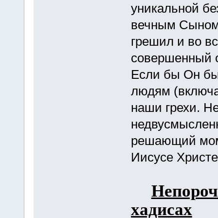
уникальной бе
вечным Сыном 
грешил и во вс
совершенный о
Если бы Он бы
людям (включая
наши грехи. Н
недвусмысленн
решающий мом
Иисусе Христе
Непороч
хадисах