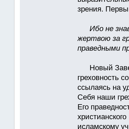
зрения. Первы
Ибо не зна
жертвою за гр
праведными п
Новый Завет 
греховность с
ссылаясь на у
Себя наши гре
Его праведнос
христианского
исламскому уч