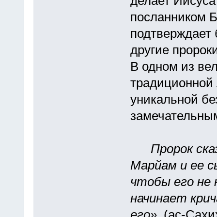
делает Иисуса
посланником Б
подтверждает 
другие пророки
В одном из ве
традиционной 
уникальной бе
замечательным
Пророк сказ
Марйам и ее с
чтобы его не 
начинает крич
его».
(ас-Сахих 