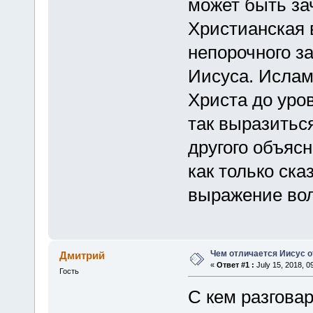
может быть зач
Христианская 
непорочного з
Иисуса. Ислам
Христа до уро
так выразиться
другого объяс
как только ска
выражение вол
Чем отличается Иисус о
Дмитрий
«
Ответ #1 :
July 15, 2018, 0
Гость
С кем разговар