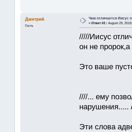
Чем отличается Иисус о
Дмитрий
«
Ответ #2 :
August 29, 2018
Гость
/////Иисус отл
он не пророк,а 
Это ваше пуст
////... ему по
нарушения..... //
Эти слова ад