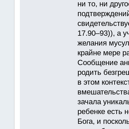
ни то, ни друг
подтверждений
свидетельствуе
17.90–93)), а 
желания мусул
крайне мере р
Сообщение анг
родить безгре
в этом контекс
вмешательства
зачала уникал
ребенке есть 
Бога, и поскол