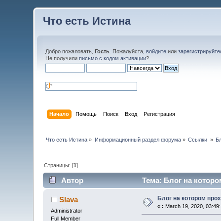
Что есть Истина
Добро пожаловать,
Гость
. Пожалуйста,
войдите
или
зарегистрируйте
Не получили
письмо с кодом активации
?
Начало
Помощь
Поиск
Вход
Регистрация
Что есть Истина
»
Информационный раздел форума
»
Ссылки 
»
Б
Страницы: [
1
]
Автор
Тема: Блог на которо
Блог на котором про
Slava
«
:
March 19, 2020, 03:49
Administrator
Full Member