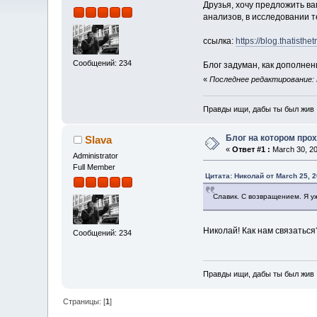
Друзья, хочу предложить ва
анализов, в исследовании 
ссылка:
https://blog.thatisthet
Сообщений: 234
Блог задуман, как дополнен
«
Последнее редактирование: M
Правды ищи, дабы ты был жив .
Блог на котором про
Slava
«
Ответ #1 :
March 30, 20
Administrator
Full Member
Цитата: Николай от March 25, 2
Славик. С возвращением. Я у
Николай! Как нам связаться
Сообщений: 234
Правды ищи, дабы ты был жив .
Страницы: [
1
]