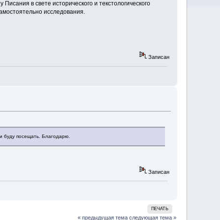
у Писания в свете исторического и текстологического
самостоятельно исследования.
Записан
 и буду посещать. Благодарю.
Записан
ПЕЧАТЬ
« предыдущая тема
следующая тема »