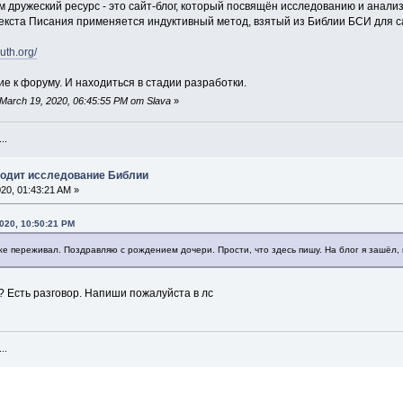
м дружеский ресурс - это сайт-блог, который посвящён исследованию и анализ
текста Писания применяется индуктивный метод, взятый из Библии БСИ для 
ruth.org/
ие к форуму. И находиться в стадии разработки.
arch 19, 2020, 06:45:55 PM от Slava
»
..
ходит исследование Библии
20, 01:43:21 AM »
020, 10:50:21 PM
же переживал. Поздравляю с рождением дочери. Прости, что здесь пишу. На блог я зашёл,
? Есть разговор. Напиши пожалуйста в лс
..