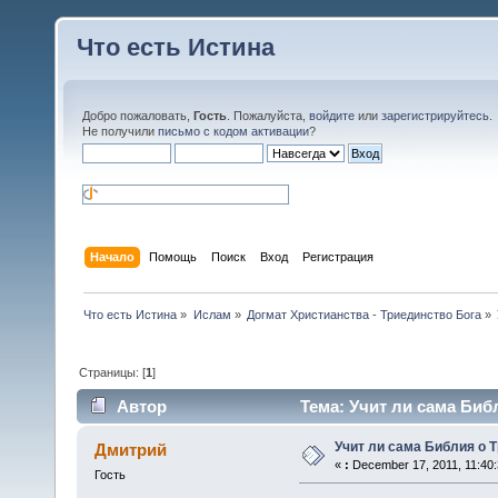
Что есть Истина
Добро пожаловать,
Гость
. Пожалуйста,
войдите
или
зарегистрируйтесь
.
Не получили
письмо с кодом активации
?
Начало
Помощь
Поиск
Вход
Регистрация
Что есть Истина
»
Ислам
»
Догмат Христианства - Триединство Бога
»
Страницы: [
1
]
Автор
Тема: Учит ли сама Биб
Учит ли сама Библия о 
Дмитрий
«
:
December 17, 2011, 11:40
Гость