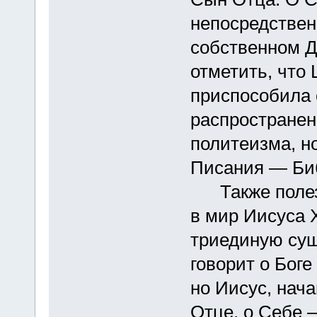
непосредствен
собственном Ду
отметить, что
приспособила 
распростране
политеизма, но
Писания — Би
Также полезн
в мир Иисуса 
триединую сущ
говорит о Боге
но Иисус, нача
Отце, о Себе 