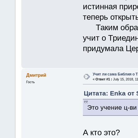
истинная прир
теперь открыт
Таким образо
учит о Триедин
придумала Цер
Учит ли сама Библия о 
Дмитрий
«
Ответ #1 :
July 15, 2018, 1
Гость
Цитата: Enka от 
Это учение ц-ви
А кто это?