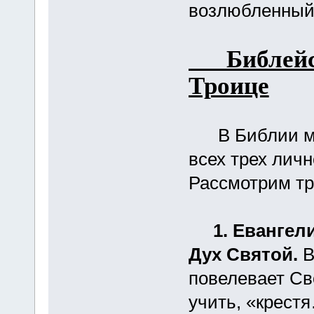
возлюбленный…
Библейск
Троице
В Библии мы 
всех трех лич
Рассмотрим тр
1. Евангел
Дух Святой.
В
повелевает Св
учить, «крест