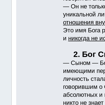
— Он не тольк
уникальной л
отношения вну
Это имя Бога р
и
никогда не и
2. Бог 
— Сыном — Бо
имеющими перв
личность стал
говорившим о 
абсолютных и
никто не знает