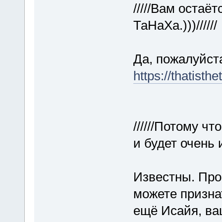
/////Вам остаё
ТаНаХа.)))//////
Да, пожалуйста
https://thatisth
//////Потому ч
и будет очень и
Известны. Прос
можете признат
ещё Исайя, ва