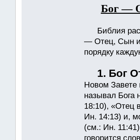
Бог — 
Библия раскр
— Отец, Сын и
порядку кажду
1. Бог О
Новом Завете 
называл Бога 
18:10), «Отец в
Ин. 14:13) и, 
(см.: Ин. 11:41
говорится сло