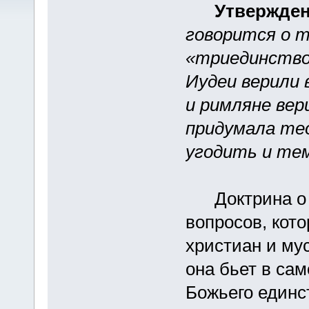
Утвержден
говорится о т
«триединство»
Иудеи верили в
и римляне вер
придумала те
угодить и тем
Доктрина о т
вопросов, кот
христиан и му
она бьет в са
Божьего един