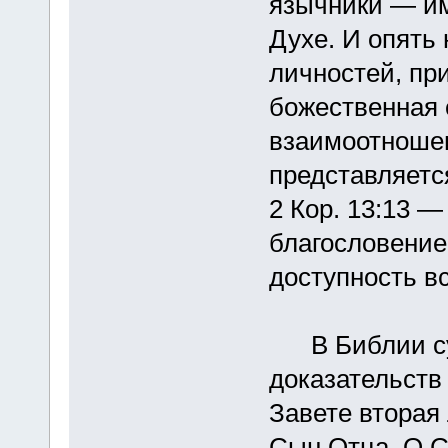
язычники — им
Духе. И опять 
личностей, пр
божественная 
взаимоотношен
представляетс
2 Кор. 13:13 
благословение
доступность в
В Библии сущ
доказательств
Завете вторая
Сын Отца. О С