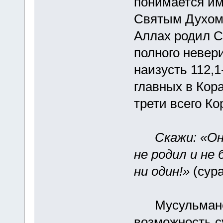
понимается им
Святым Духом.
Аллах родил 
полного невер
наизусть 112,1
главных в Кор
трети всего Ко
Скажи: «Он
не родил и не
ни один!»
(сура
Мусульмане э
возможность с