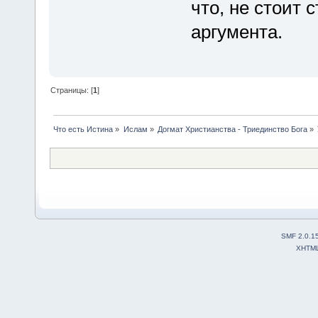
что, не стоит 
аргумента.
Страницы: [
1
]
Что есть Истина
»
Ислам
»
Догмат Христианства - Триединство Бога
»
SMF 2.0.1
XHTM