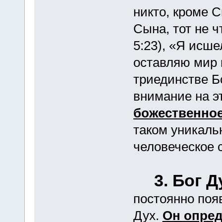
никто, кроме 
Сына, тот не ч
5:23), «Я исше
оставляю мир и
триединстве Б
внимание на э
божественное
таком уникаль
человеческое 
3. Бог 
постоянно поя
Дух.
Он опред