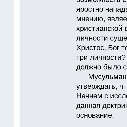
яростно напада
мнению, явля
христианской в
личности суще
Христос, Бог т
три личности? 
должно было с
Мусульмане б
утверждать, ч
Начнем с иссл
данная доктри
основание.