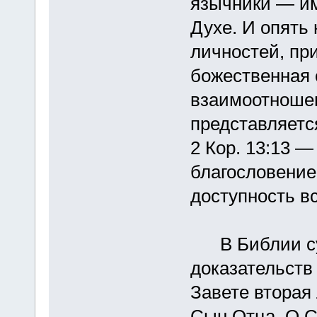
язычники — им
Духе. И опять 
личностей, пр
божественная 
взаимоотношен
представляетс
2 Кор. 13:13 
благословение
доступность в
В Библии сущ
доказательств
Завете вторая
Сын Отца. О С