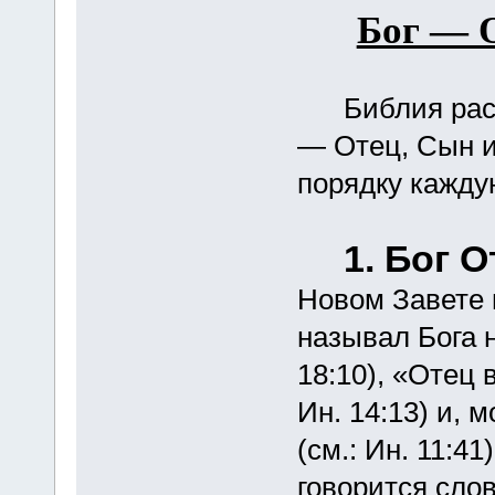
Бог — 
Библия раскр
— Отец, Сын и
порядку кажду
1. Бог О
Новом Завете 
называл Бога 
18:10), «Отец в
Ин. 14:13) и, 
(см.: Ин. 11:41
говорится сло