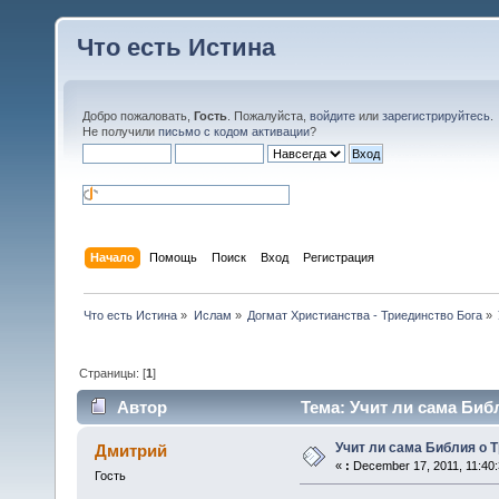
Что есть Истина
Добро пожаловать,
Гость
. Пожалуйста,
войдите
или
зарегистрируйтесь
.
Не получили
письмо с кодом активации
?
Начало
Помощь
Поиск
Вход
Регистрация
Что есть Истина
»
Ислам
»
Догмат Христианства - Триединство Бога
»
Страницы: [
1
]
Автор
Тема: Учит ли сама Биб
Учит ли сама Библия о 
Дмитрий
«
:
December 17, 2011, 11:40
Гость