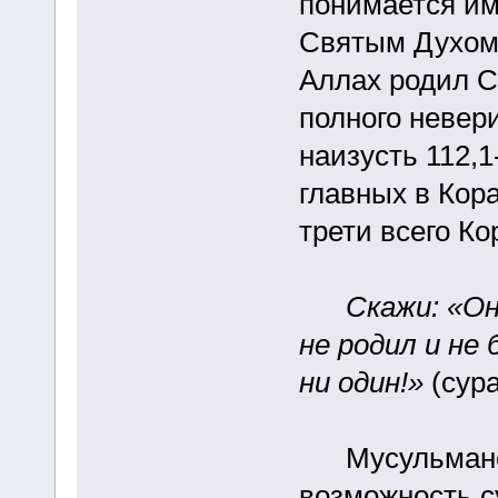
понимается им
Святым Духом.
Аллах родил 
полного невер
наизусть 112,1
главных в Кор
трети всего Ко
Скажи: «Он
не родил и не
ни один!»
(сура
Мусульмане э
возможность с