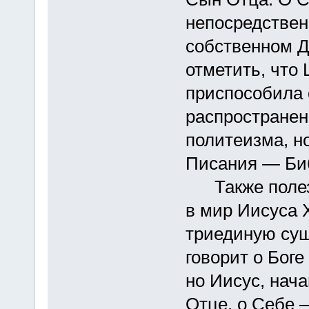
непосредствен
собственном Ду
отметить, что
приспособила 
распростране
политеизма, но
Писания — Би
Также полезн
в мир Иисуса 
триединую сущ
говорит о Боге
но Иисус, нача
Отце, о Себе 