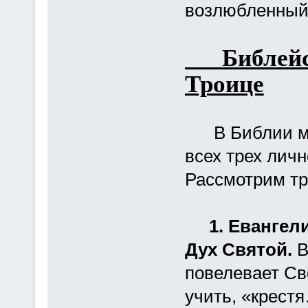
возлюбленный…
Библейск
Троице
В Библии мы 
всех трех лич
Рассмотрим тр
1. Евангел
Дух Святой.
В
повелевает Св
учить, «крест