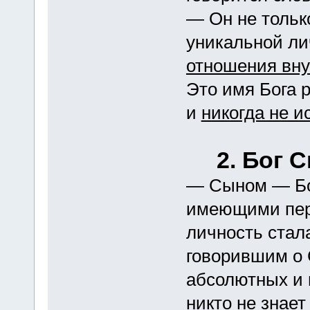
— Он не тольк
уникальной л
отношения вну
Это имя Бога р
и
никогда не и
2. Бог 
— Сыном — Бо
имеющими перв
личность стал
говорившим о 
абсолютных и
никто не знает