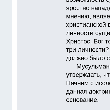
яростно напада
мнению, явля
христианской в
личности суще
Христос, Бог т
три личности? 
должно было с
Мусульмане б
утверждать, ч
Начнем с иссл
данная доктри
основание.