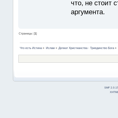
что, не стоит 
аргумента.
Страницы: [
1
]
Что есть Истина
»
Ислам
»
Догмат Христианства - Триединство Бога
»
SMF 2.0.1
XHTM