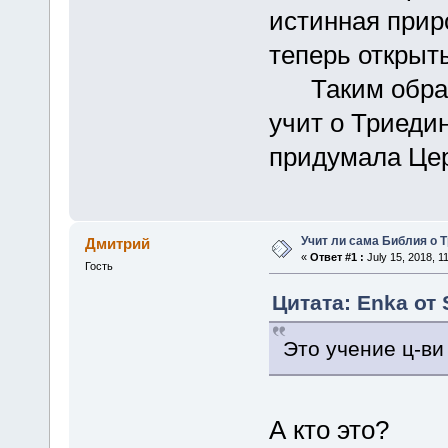
истинная прир
теперь открыт
Таким образо
учит о Триедин
придумала Цер
Учит ли сама Библия о 
Дмитрий
«
Ответ #1 :
July 15, 2018, 1
Гость
Цитата: Enka от 
Это учение ц-ви
А кто это?