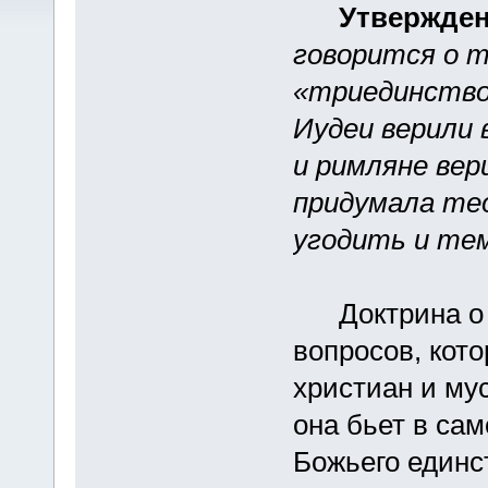
Утвержден
говорится о т
«триединство»
Иудеи верили в
и римляне вер
придумала те
угодить и тем
Доктрина о т
вопросов, кот
христиан и му
она бьет в са
Божьего един