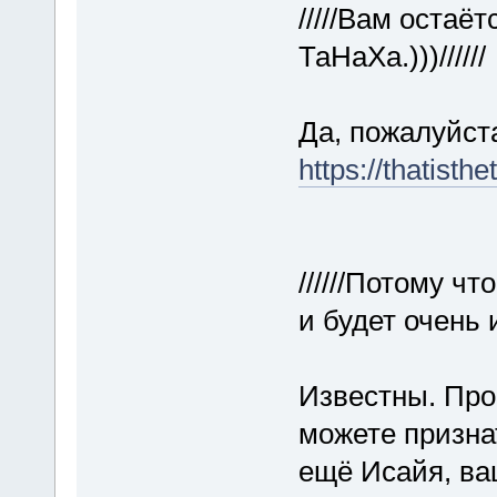
/////Вам остаё
ТаНаХа.)))//////
Да, пожалуйста
https://thatisth
//////Потому ч
и будет очень и
Известны. Прос
можете признат
ещё Исайя, ва