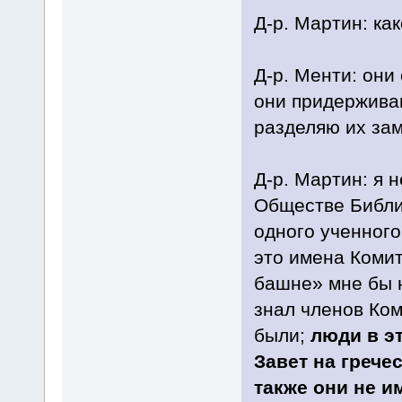
Д-р. Мартин: как
Д-р. Менти: они 
они придерживаю
разделяю их за
Д-р. Мартин: я н
Обществе Библи
одного ученного
это имена Коми
башне» мне бы 
знал членов Ком
были;
люди в э
Завет на гречес
также они не и