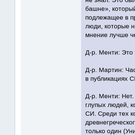
башне», который
подлежащее в пр
люди, которые н
мнение лучше ч
Д-р. Менти: Это 
Д-р. Мартин: Ч
в публикациях С
Д-р. Менти: Нет
глупых людей, к
СИ. Среди тех к
древнегреческог
только один (Ун