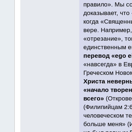
правило». Мы с
доказывает, что
когда «Священны
вере. Например,
«отрезание», то
единственным е
перевод «ego e
«навсегда» в Ев
Греческом Новом
Христа неверны
«начало творен
всего»
(Откровен
(Филипийцам 2:6
человеческом т
больше меня» (И