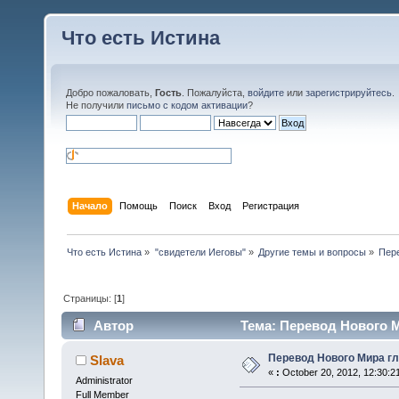
Что есть Истина
Добро пожаловать,
Гость
. Пожалуйста,
войдите
или
зарегистрируйтесь
.
Не получили
письмо с кодом активации
?
Начало
Помощь
Поиск
Вход
Регистрация
Что есть Истина
»
"свидетели Иеговы"
»
Другие темы и вопросы
»
Пере
Страницы: [
1
]
Автор
Тема: Перевод Нового Ми
Перевод Нового Мира гл
Slava
«
:
October 20, 2012, 12:30:2
Administrator
Full Member