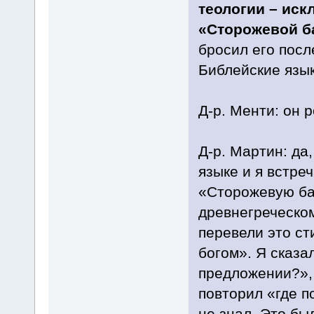
теологии – иск
«Сторожевой б
бросил его посл
Библейские язык
Д-р. Менти: он р
Д-р. Мартин: да
языке и я встре
«Сторожевую ба
древнегреческом
перевели это ст
богом». Я сказа
предложении?», 
повторил «где п
не знал. Это бы