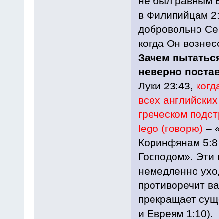
не был равным Б
в Филипийцам 2:
добровольно Себ
когда Он вознес
Зачем пытатьс
неверно поста
Луки 23:43,
когд
всех английских
греческом подст
lego (говорю)
– 
Коринфянам 5:8 
Господом». Эти
немедленно уход
противоречит в
прекращает сущ
и Евреям 1:10).