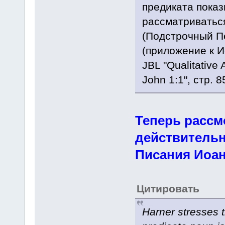
предиката показ
рассматриваться
(Подстрочный Пе
(приложение к И
JBL "Qualitative
John 1:1", стр. 8
Теперь рассм
действительн
Писания Иоан
Цитировать
Harner stresses 