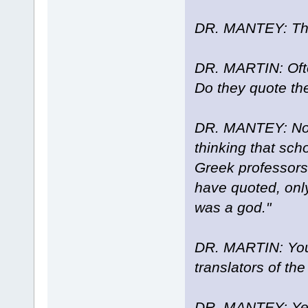
DR. MANTEY: That
DR. MARTIN: Ofte
Do they quote th
DR. MANTEY: No. 
thinking that sch
Greek professor
have quoted, only
was a god."
DR. MARTIN: You
translators of th
DR. MANTEY: Yes.