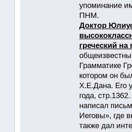
упоминание и
ПНМ.
Доктор Юлиус
высококласс
греческий на 
общеизвестным
Грамматике Гр
котором он бы
Х.Е.Дана. Его
года, стр.1362
написал письм
Иеговы», где в
также дал инте