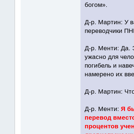
богом».
Д-р. Мартин: У в
переводчики ПН
Д-р. Менти: Да.
ужасно для чело
погибель и наве
намерено их вв
Д-р. Мартин: Чт
Д-р. Менти:
Я б
перевод вместо
процентов учен