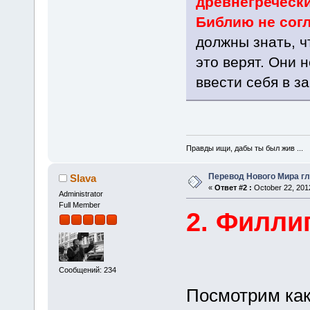
древнегреческ
Библию не согл
должны знать, ч
это верят. Они 
ввести себя в з
Правды ищи, дабы ты был жив ...
Перевод Нового Мира гл
Slava
«
Ответ #2 :
October 22, 201
Administrator
Full Member
2. Филли
Сообщений: 234
Посмотрим как