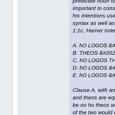
predicate noun is d
important to con
his intentions us
syntax as well as
1:1c, Harner notes
A. hO LOGOS &
B. THEOS &#20
C. hO LOGOS T
D. hO LOGOS &
E. hO LOGOS &#
Clause A, with a
and theos are eq
be no ho theos wh
of the two would 