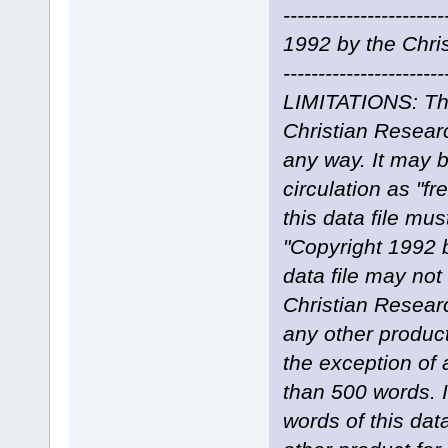
----------------------
1992 by the Christi
-----------------
LIMITATIONS: This
Christian Research
any way. It may b
circulation as "fr
this data file mus
"Copyright 1992 b
data file may not
Christian Researc
any other product 
the exception of 
than 500 words. I
words of this dat