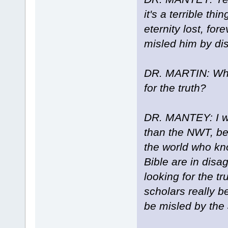
it's a terrible th
eternity lost, fo
misled him by dis
DR. MARTIN: Wha
for the truth?
DR. MANTEY: I wo
than the NWT, be
the world who kn
Bible are in dis
looking for the t
scholars really b
be misled by the 