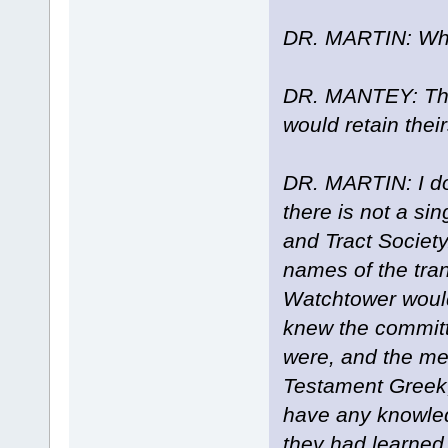
DR. MARTIN: What
DR. MANTEY: The
would retain thei
DR. MARTIN: I don
there is not a si
and Tract Society.
names of the tra
Watchtower wouldn
knew the commit
were, and the me
Testament Greek;
have any knowled
they had learned