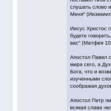
слушать слово и
Меня" (Иезекиил
Иисус Христос г
будете говорить
вас" (Матфея 10
Апостол Павел с
мира сего, а Ду
Бога, что и воз
изученными слов
соображая духов
Апостол Петр пиш
всякая слава чел