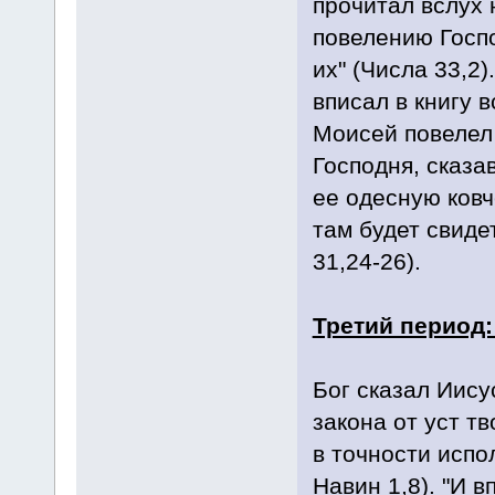
прочитал вслух 
повелению Госп
их" (Числа 33,2)
вписал в книгу в
Моисей повелел 
Господня, сказа
ее одесную ковч
там будет свиде
31,24-26).
Третий период:
Бог сказал Иису
закона от уст тв
в точности испо
Навин 1,8). "И в