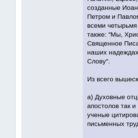
созданные Иоан
Петром и Павлом
всеми четырьмя 
также: "Мы, Хри
Священное Писан
наших надеждах
Слову".
Из всего вышес
а) Духовные отц
апостолов так и
ученые цитиров
письменных тру