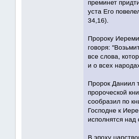
преминет придти
уста Его повелел
34,16).
Пророку Иеремии
говоря: "Возьми
все слова, кото
и о всех народах
Пророк Даниил т
пророческой кни
сообразил по кн
Господне к Иере
исполнятся над 
В эпоху царство