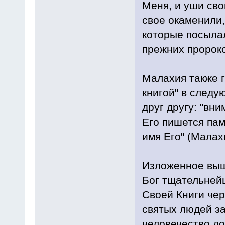
Меня, и уши сво
свое окаменили,
которые посыла
прежних пророко
Малахия также г
книгой" в следу
друг другу: "вн
Его пишется пам
имя Его" (Малахи
Изложенное выш
Бог тщательней
Своей Книги че
святых людей за
человечество до