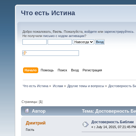
Что есть Истина
Добро пожаловать,
Гость
. Пожалуйста,
войдите
или
зарегистрируйтесь
.
Не получили
письмо с кодом активации
?
Начало
Помощь
Поиск
Вход
Регистрация
Что есть Истина
»
Ислам
»
Другие темы и вопросы
»
Достоверность Б
Страницы: [
1
]
Автор
Тема: Достоверность Би
Достоверность Библии
Дмитрий
«
:
July 14, 2015, 07:21:45 PM
Гость