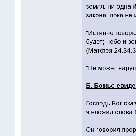
земля, ни одна 
закона, пока не 
"Истинно говорю
будет; небо и з
(Матфея 24,34.3
"Не может наруш
Б. Божье свид
Господь Бог сказ
я вложил слова М
Он говорил прор