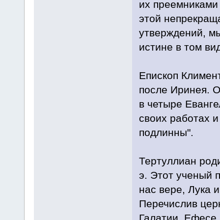
их преемниками 
этой непрекращ
утверждений, мы
истине в том ви
Епископ Климент
после Иринея. О
в четыре Еванге
своих работах и
подлинны".
Тертуллиан роди
э. Этот ученый 
нас вере, Лука 
Перечислив церк
Галатии, Ефесе,