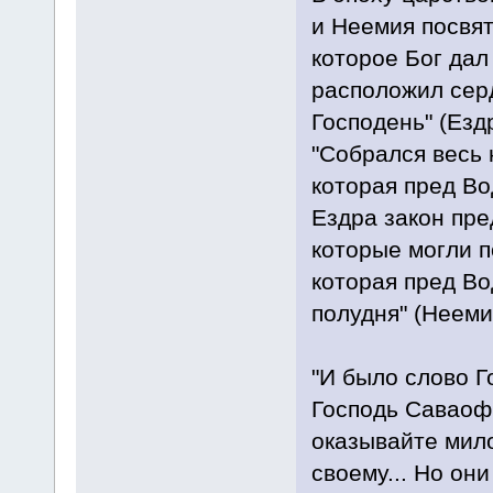
и Неемия посвя
которое Бог дал
расположил серд
Господень" (Езд
"Собрался весь 
которая пред Во
Ездра закон пре
которые могли п
которая пред Во
полудня" (Неемия
"И было слово Г
Господь Саваоф
оказывайте мило
своему... Но он