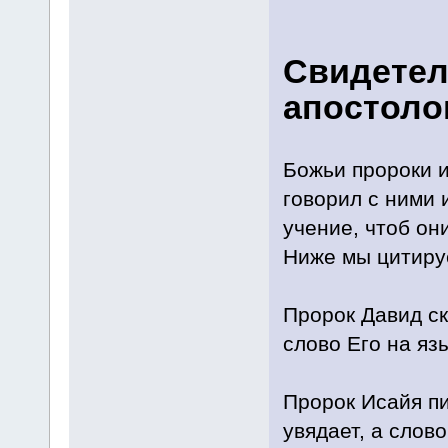
Свидетел
апостоло
Божьи пророки и
говорил с ними 
учение, чтоб он
Ниже мы цитируе
Пророк Давид ск
слово Его на язы
Пророк Исайя пи
увядает, а слов