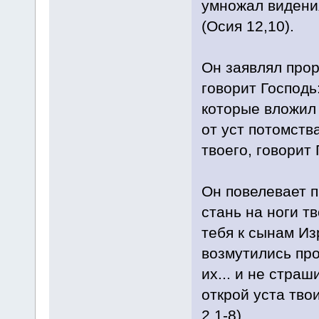
умножал видения
(Осия 12,10).
Он заявлял прор
говорит Господь
которые вложил Я
от уст потомств
твоего, говорит 
Он повелевает п
стань на ноги т
тебя к сынам И
возмутились про
их... и не страш
открой уста тво
2,1-8).