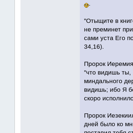
.
"Отыщите в книг
не преминет при
сами уста Его п
34,16).
Пророк Иеремия 
"что видишь ты,
миндального дер
видишь; ибо Я б
скоро исполнило
Пророк Иезекии
дней было ко мн
поставил тебя с