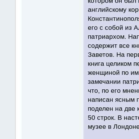
котором он был
английскому кор
Константинополя
его с собой из 
патриархом. Нап
содержит все кн
Заветов. На перв
книга целиком п
женщиной по име
замечании патр
что, по его мне
написан ясным п
поделен на две 
50 строк. В нас
музее в Лондоне