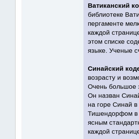
Ватиканский к
библиотеке Ват
пергаменте мел
каждой странице
этом списке сод
языке. Ученые сч
Синайский коде
возрасту и возм
Очень большое з
Он назван Синай
на горе Синай 
Тишендорфом в 
ясным стандартн
каждой странице