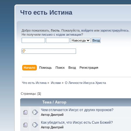
Что есть Истина
Добро пожаловать,
Гость
. Пожалуйста,
войдите
или
зарегистрируйтесь
.
Не получили
письмо с кодом активации
?
Начало
Помощь
Поиск
Вход
Регистрация
Что есть Истина
»
Ислам
»
О Личности Иисуса Христа
Страницы: [
1
]
Тема
/
Автор
Чем отличается Иисус от других пророков?
Автор Дмитрий
Как убедиться, что Иисус есть Сын Божий?
Автор Дмитрий