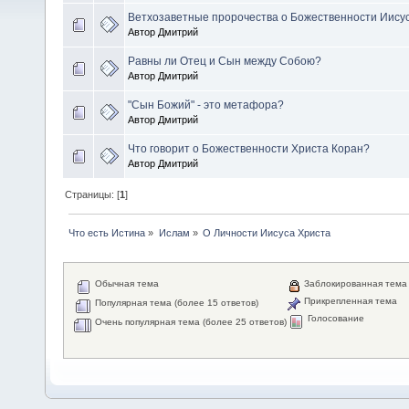
Ветхозаветные пророчества о Божественности Иису
Автор Дмитрий
Равны ли Отец и Сын между Собою?
Автор Дмитрий
"Сын Божий" - это метафора?
Автор Дмитрий
Что говорит о Божественности Христа Коран?
Автор Дмитрий
Страницы: [
1
]
Что есть Истина
»
Ислам
»
О Личности Иисуса Христа
Обычная тема
Заблокированная тема
Прикрепленная тема
Популярная тема (более 15 ответов)
Голосование
Очень популярная тема (более 25 ответов)